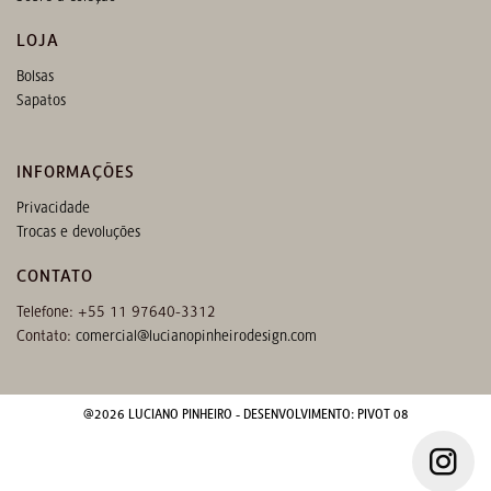
LOJA
Bolsas
Sapatos
INFORMAÇÕES
Privacidade
Trocas e devoluções
CONTATO
Telefone: +55 11 97640-3312
Contato:
comercial@lucianopinheirodesign.com
@2026 LUCIANO PINHEIRO - DESENVOLVIMENTO:
PIVOT 08