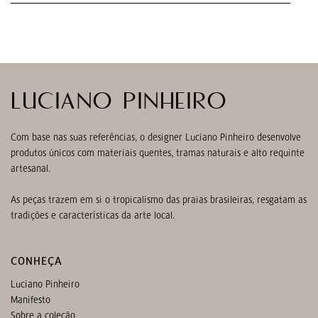
LUCIANO PINHEIRO
Com base nas suas referências, o designer Luciano Pinheiro desenvolve
produtos únicos com materiais quentes, tramas naturais e alto requinte
artesanal.
As peças trazem em si o tropicalismo das praias brasileiras, resgatam as
tradições e características da arte local.
CONHEÇA
Luciano Pinheiro
Manifesto
Sobre a coleção