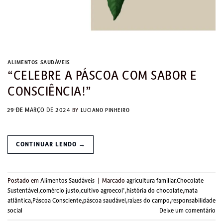
ALIMENTOS SAUDÁVEIS
“CELEBRE A PÁSCOA COM SABOR E
CONSCIÊNCIA!”
29 DE MARÇO DE 2024
BY
LUCIANO PINHEIRO
CONTINUAR LENDO
→
Postado em
Alimentos Saudáveis
|
Marcado
agricultura familiar
,
Chocolate
Sustentável
,
comércio justo
,
cultivo agroecol'
,
história do chocolate
,
mata
atlântica
,
Páscoa Consciente
,
páscoa saudável
,
raízes do campo
,
responsabilidade
social
Deixe um comentário