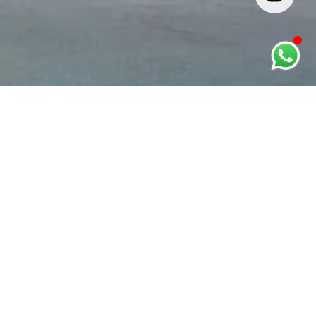
INFORMAÇÕES
Privacidade
Trocas e devoluções
CONTATO
Telefone: +55 11 97640-3312
Contato:
comercial@lucianopinheirodesign.com