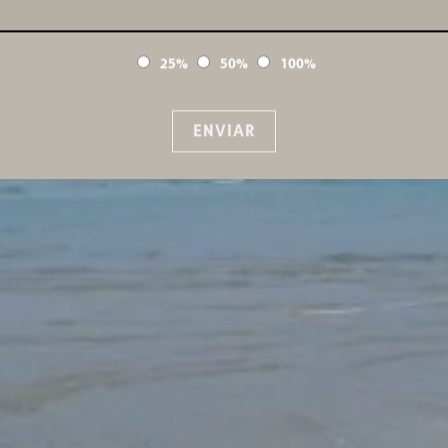
25%
50%
100%