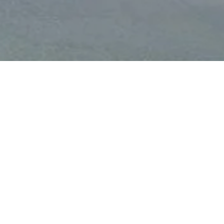
CONHEÇA
Luciano Pinheiro
Manifesto
Sobre a coleção
LOJA
Bolsas