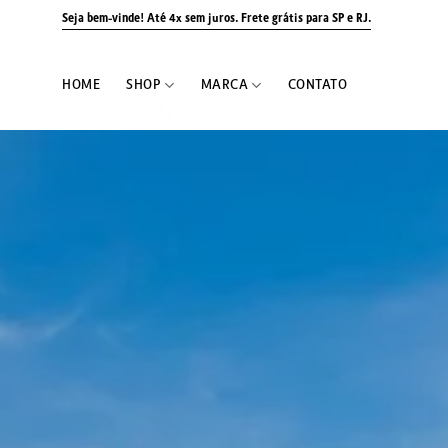
Skip
Seja bem-vinde! Até 4x sem juros.
Frete grátis para SP e RJ.
to
content
HOME
SHOP
MARCA
CONTATO