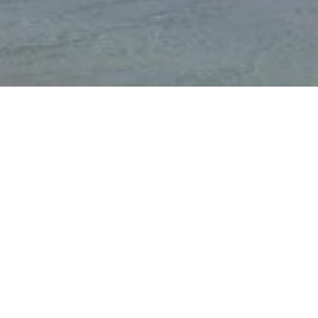
LUCIANO PINHEIRO
Com base nas suas referências, o designer Luciano Pinheiro
desenvolve produtos únicos com materiais quentes, tramas
naturais e alto requinte artesanal.
As peças trazem em si o tropicalismo das praias brasileiras,