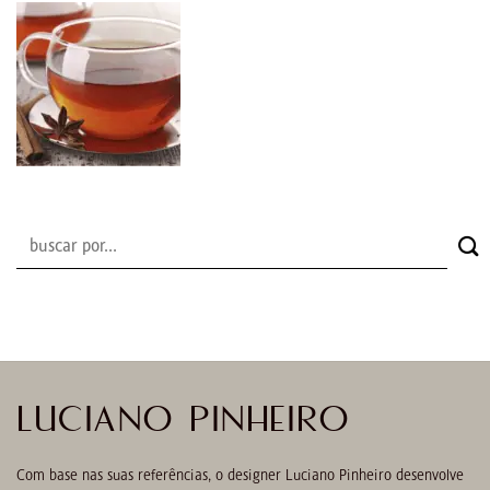
LUCIANO PINHEIRO
Com base nas suas referências, o designer Luciano Pinheiro desenvolve