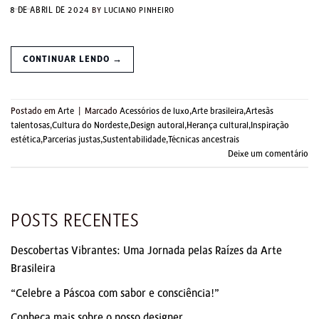
8 DE ABRIL DE 2024
BY
LUCIANO PINHEIRO
CONTINUAR LENDO
→
Postado em
Arte
|
Marcado
Acessórios de luxo
,
Arte brasileira
,
Artesãs
talentosas
,
Cultura do Nordeste
,
Design autoral
,
Herança cultural
,
Inspiração
estética
,
Parcerias justas
,
Sustentabilidade
,
Técnicas ancestrais
Deixe um comentário
POSTS RECENTES
Descobertas Vibrantes: Uma Jornada pelas Raízes da Arte
Brasileira
“Celebre a Páscoa com sabor e consciência!”
Conheça mais sobre o nosso designer