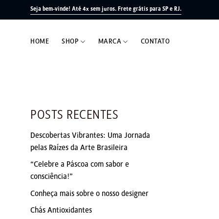
Skip
Seja bem-vinde! Até 4x sem juros.
Frete grátis para SP e RJ.
to
content
HOME
SHOP
MARCA
CONTATO
POSTS RECENTES
Descobertas Vibrantes: Uma Jornada
pelas Raízes da Arte Brasileira
“Celebre a Páscoa com sabor e
consciência!”
Conheça mais sobre o nosso designer
Chás Antioxidantes