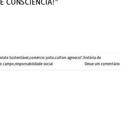
E CONSCIÊNCIA!”
olate Sustentável
,
comércio justo
,
cultivo agroecol'
,
história do
do campo
,
responsabilidade social
Deixe um comentário