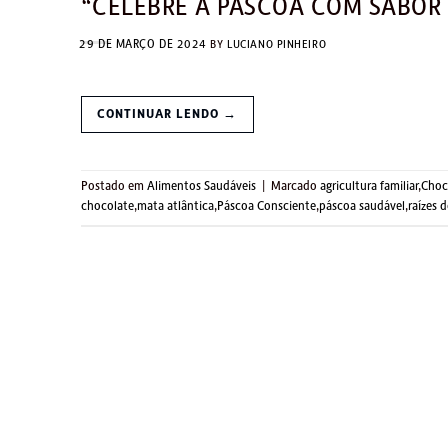
“CELEBRE A PÁSCOA COM SABOR 
29 DE MARÇO DE 2024
BY
LUCIANO PINHEIRO
CONTINUAR LENDO
→
Postado em
Alimentos Saudáveis
|
Marcado
agricultura familiar
,
Choc
chocolate
,
mata atlântica
,
Páscoa Consciente
,
páscoa saudável
,
raízes 