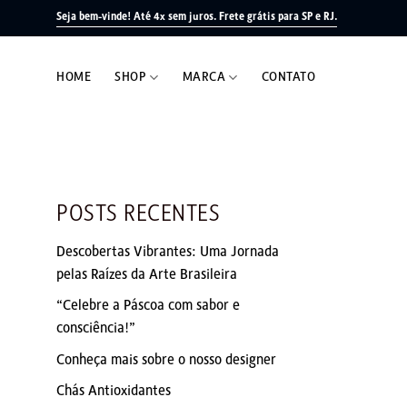
Skip
Seja bem-vinde! Até 4x sem juros.
Frete grátis para SP e RJ.
to
content
HOME
SHOP
MARCA
CONTATO
POSTS RECENTES
Descobertas Vibrantes: Uma Jornada
pelas Raízes da Arte Brasileira
“Celebre a Páscoa com sabor e
consciência!”
Conheça mais sobre o nosso designer
Chás Antioxidantes