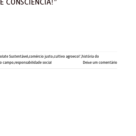
E CONSCIÊNCIA!”
olate Sustentável
,
comércio justo
,
cultivo agroecol'
,
história do
do campo
,
responsabilidade social
Deixe um comentário