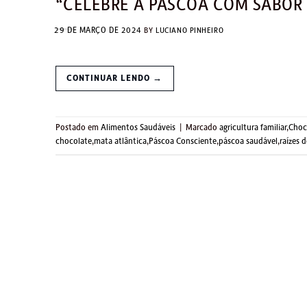
“CELEBRE A PÁSCOA COM SABOR 
29 DE MARÇO DE 2024
BY
LUCIANO PINHEIRO
CONTINUAR LENDO
→
Postado em
Alimentos Saudáveis
|
Marcado
agricultura familiar
,
Choc
chocolate
,
mata atlântica
,
Páscoa Consciente
,
páscoa saudável
,
raízes 