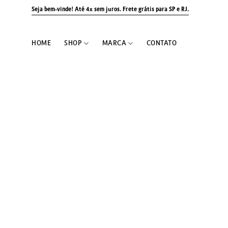
Skip
Seja bem-vinde! Até 4x sem juros.
Frete grátis para SP e RJ.
to
content
HOME
SHOP
MARCA
CONTATO