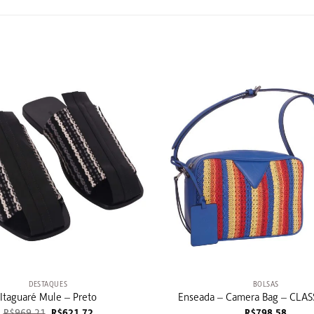
+
DESTAQUES
BOLSAS
Itaguaré Mule – Preto
Enseada – Camera Bag – CLAS
O
O
R$
969,21
R$
621,72
R$
798,58