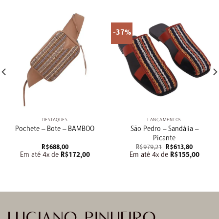
-37%
DESTAQUES
LANÇAMENTOS
São Pedro – Sandália –
Pochete – Bote – BAMBOO
Picante
O
O
R$
688,00
R$
979,21
R$
613,80
preço
preço
Em até 4x de
R$
172,00
Em até 4x de
R$
155,00
original
atual
era:
é:
R$979,21.
R$613,80
LUCIANO PINHEIRO