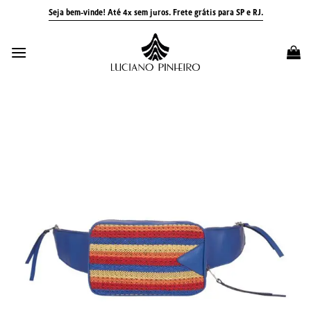
Skip
Seja bem-vinde! Até 4x sem juros.
Frete grátis para SP e RJ.
to
content