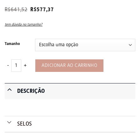
O
O
R$
641,52
R$
577,37
preço
preço
original
atual
era:
é:
tem dúvida no tamanho?
R$641,52.
R$577,37.
Tamanho
Top Caramujo – Off Natural quantidade
ADICIONAR AO CARRINHO
DESCRIÇÃO
SELOS