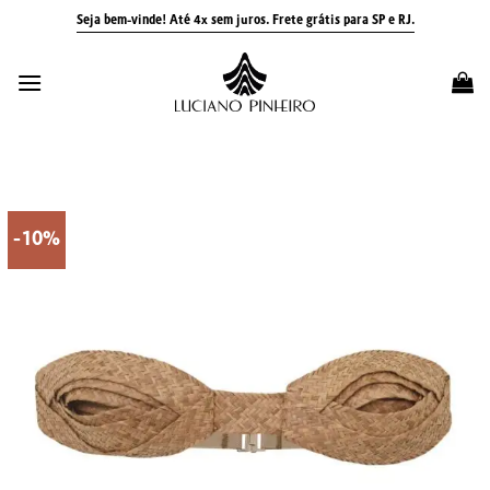
Skip
Seja bem-vinde! Até 4x sem juros.
Frete grátis para SP e RJ.
to
content
-10%