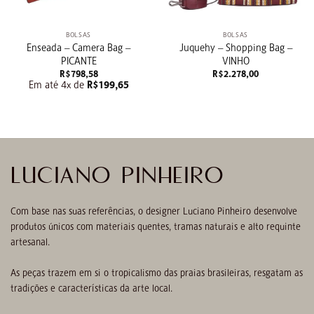
BOLSAS
BOLSAS
Enseada – Camera Bag –
Juquehy – Shopping Bag –
PICANTE
VINHO
R$
798,58
R$
2.278,00
Em até 4x de
R$
199,65
LUCIANO PINHEIRO
Com base nas suas referências, o designer Luciano Pinheiro desenvolve
produtos únicos com materiais quentes, tramas naturais e alto requinte
artesanal.
As peças trazem em si o tropicalismo das praias brasileiras, resgatam as
tradições e características da arte local.