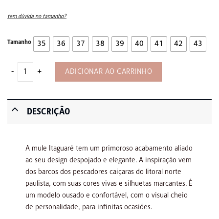
preço
preço
original
atual
era:
é:
tem dúvida no tamanho?
R$969,21.
R$621,72.
Tamanho
35
36
37
38
39
40
41
42
43
Itaguaré Mule - Bamboo quantidade
ADICIONAR AO CARRINHO
DESCRIÇÃO
A mule Itaguaré tem um primoroso acabamento aliado
ao seu design despojado e elegante. A inspiração vem
dos barcos dos pescadores caiçaras do litoral norte
paulista, com suas cores vivas e silhuetas marcantes. É
um modelo ousado e confortável, com o visual cheio
de personalidade, para infinitas ocasiões.