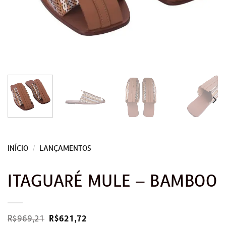
INÍCIO
/
LANÇAMENTOS
ITAGUARÉ MULE – BAMBOO
O
O
R$
969,21
R$
621,72