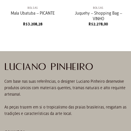
BOLSAS
BOLSAS
Juquehy – Shopping Bag –
Mala Ubatuba – PICANTE
VINHO
R$
3.208,28
R$
2.278,00
LUCIANO PINHEIRO
Com base nas suas referências, o designer Luciano Pinheiro desenvolve
produtos únicos com materiais quentes, tramas naturais e alto requinte
artesanal.
As peças trazem em si o tropicalismo das praias brasileiras, resgatam as
tradições e características da arte local.