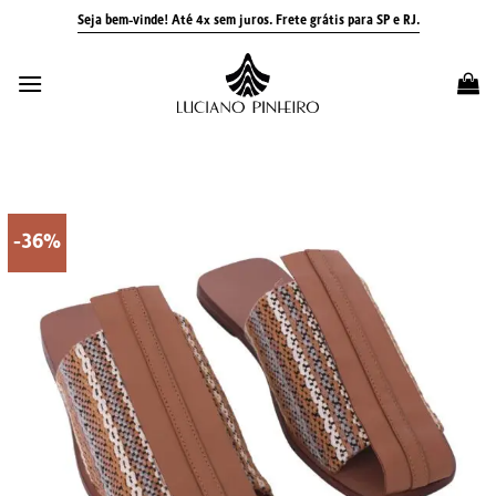
Skip
Seja bem-vinde! Até 4x sem juros.
Frete grátis para SP e RJ.
to
content
-36%