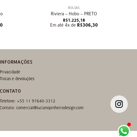
BOLSAS
oo
Riviera – Hobo – PRETO
O
R$
1.225,18
preço
00
Em até 4x de
R$
306,30
atual
:
R$621,72.
INFORMAÇÕES
Privacidade
Trocas e devoluções
CONTATO
Telefone: +55 11 97640-3312
Contato:
comercial@lucianopinheirodesign.com