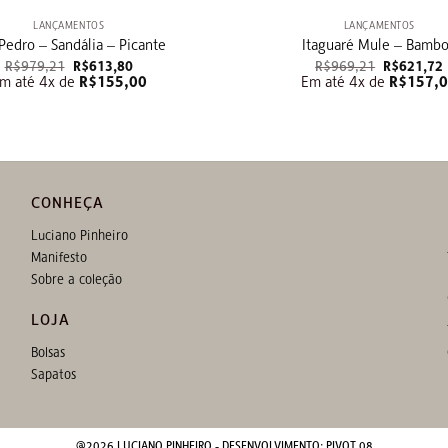
LANÇAMENTOS
LANÇAMENTOS
Pedro – Sandália – Picante
Itaguaré Mule – Bamb
O
O
O
R$
979,21
R$
613,80
R$
969,21
R$
621,72
preço
preço
preço
m até 4x de
R$
155,00
Em até 4x de
R$
157,
original
atual
original
era:
é:
era:
é
R$979,21.
R$613,80.
R$969,21.
CONHEÇA
Luciano Pinheiro
Manifesto
Sobre a coleção
LOJA
Bolsas
Sapatos
@2026 LUCIANO PINHEIRO - DESENVOLVIMENTO:
PIVOT 08