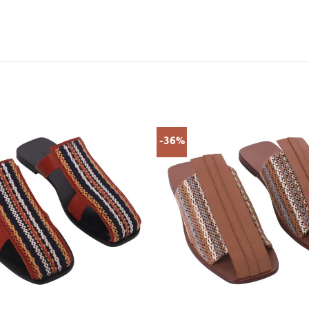
-36%
+