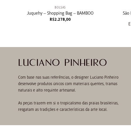
BOLSAS
Juquehy – Shopping Bag – BAMBOO
São 
R$
2.278,00
E
LUCIANO PINHEIRO
Com base nas suas referências, o designer Luciano Pinheiro
desenvolve produtos únicos com materiais quentes, tramas
naturais e alto requinte artesanal.
As peças trazem em si o tropicalismo das praias brasileiras,
resgatam as tradições e características da arte local.