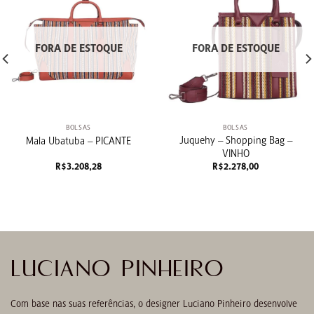
FORA DE ESTOQUE
FORA DE ESTOQUE
BOLSAS
BOLSAS
Juquehy – Shopping Bag –
Mala Ubatuba – PICANTE
VINHO
R$
3.208,28
R$
2.278,00
LUCIANO PINHEIRO
Com base nas suas referências, o designer Luciano Pinheiro desenvolve