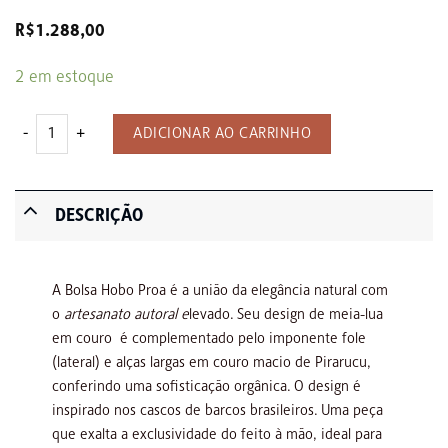
R$
1.288,00
2 em estoque
Bolsa Hobo Proa - Verde Pântano quantidade
ADICIONAR AO CARRINHO
DESCRIÇÃO
A Bolsa Hobo Proa é a união da elegância natural com
o
artesanato autoral e
levado. Seu design de meia-lua
em
couro
é complementado pelo imponente fole
(lateral) e alças largas em couro macio de
Pirarucu
,
conferindo uma sofisticação orgânica. O design é
inspirado nos cascos de barcos brasileiros. Uma peça
que exalta a exclusividade do feito à mão, ideal para