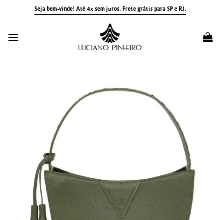
Skip
Seja bem-vinde! Até 4x sem juros.
Frete grátis para SP e RJ.
to
content