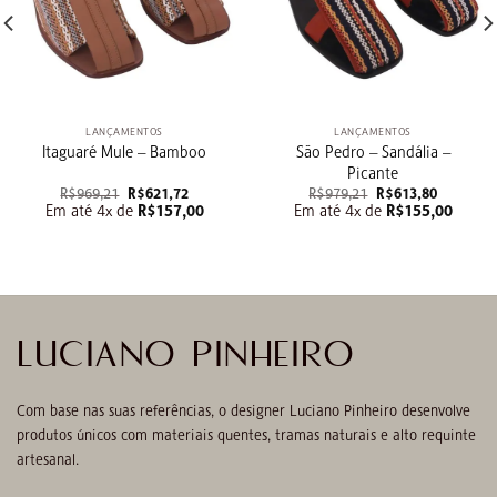
LANÇAMENTOS
LANÇAMENTOS
São Pedro – Sandália –
Itaguaré Mule – Bamboo
Picante
O
O
O
O
R$
969,21
R$
621,72
R$
979,21
R$
613,80
preço
preço
preço
preço
Em até 4x de
R$
157,00
Em até 4x de
R$
155,00
original
atual
original
atual
era:
é:
era:
é:
R$969,21.
R$621,72.
R$979,21.
R$613,80
LUCIANO PINHEIRO
Com base nas suas referências, o designer Luciano Pinheiro desenvolve
produtos únicos com materiais quentes, tramas naturais e alto requinte
artesanal.