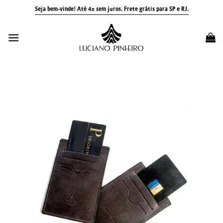
Skip
Seja bem-vinde! Até 4x sem juros.
Frete grátis para SP e RJ.
to
content