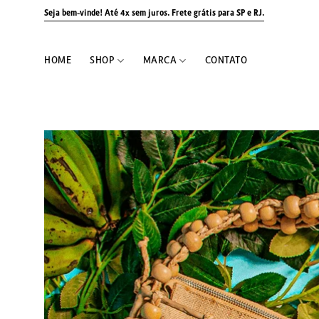
Skip
Seja bem-vinde! Até 4x sem juros.
Frete grátis para SP e RJ.
to
content
HOME
SHOP
MARCA
CONTATO