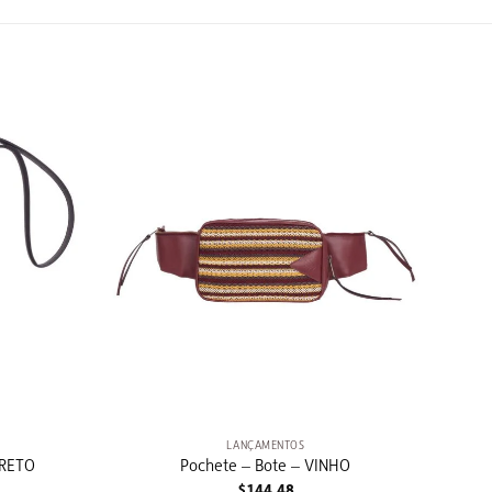
+
LANÇAMENTOS
PRETO
Pochete – Bote – VINHO
$
144,48