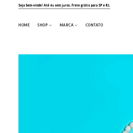
Skip
Seja bem-vinde! Até 4x sem juros.
Frete grátis para SP e RJ.
to
content
HOME
SHOP
MARCA
CONTATO