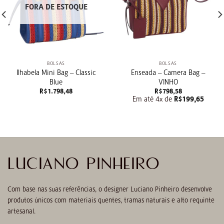
FORA DE ESTOQUE
BOLSAS
BOLSAS
Ilhabela Mini Bag – Classic
Enseada – Camera Bag –
Blue
VINHO
R$
1.798,48
R$
798,58
Em até 4x de
R$
199,65
LUCIANO PINHEIRO
Com base nas suas referências, o designer Luciano Pinheiro desenvolve
produtos únicos com materiais quentes, tramas naturais e alto requinte
artesanal.