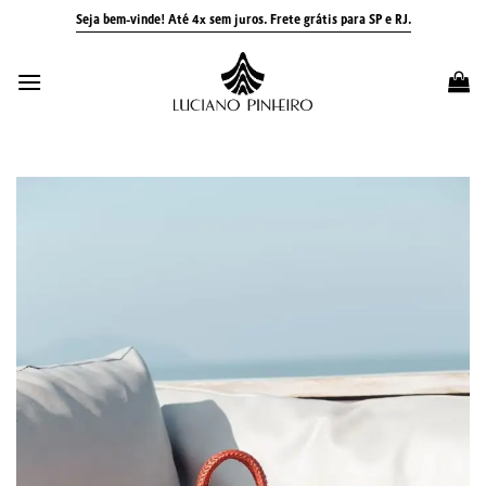
Skip
Seja bem-vinde! Até 4x sem juros.
Frete grátis para SP e RJ.
to
content