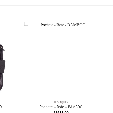
+
DESTAQUES
O
Pochete – Bote – BAMBOO
R$
688,00