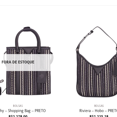
FORA DE ESTOQUE
+
BOLSAS
BOLSAS
hy – Shopping Bag – PRETO
Riviera – Hobo – PRET
R$
2.278,00
R$
1.225,18