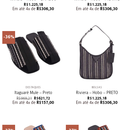
R$
1.225,18
R$
1.225,18
Em até 4x de
R$
306,30
Em até 4x de
R$
306,30
-36%
DESTAQUES
BOLSAS
Itaguaré Mule – Preto
Riviera – Hobo – PRETO
O
O
R$
969,21
R$
621,72
R$
1.225,18
preço
preço
Em até 4x de
R$
157,00
Em até 4x de
R$
306,30
original
atual
era:
é:
R$969,21.
R$621,72.