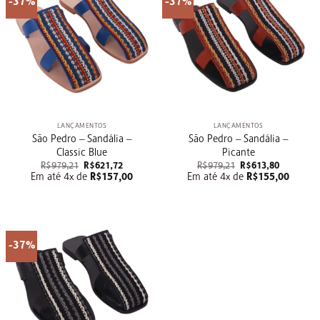
-37%
-37%
LANÇAMENTOS
LANÇAMENTOS
São Pedro – Sandália –
São Pedro – Sandália –
Classic Blue
Picante
O
O
O
O
R$
979,21
R$
621,72
R$
979,21
R$
613,80
preço
preço
preço
preço
Em até 4x de
R$
157,00
Em até 4x de
R$
155,00
original
atual
original
atual
era:
é:
era:
é:
R$979,21.
R$621,72.
R$979,21.
R$613,80.
-37%