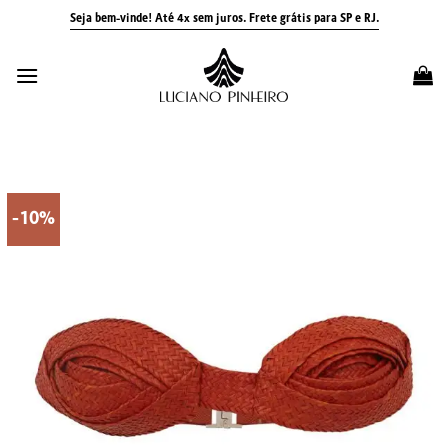
Skip
Seja bem-vinde! Até 4x sem juros.
Frete grátis para SP e RJ.
to
content
-10%