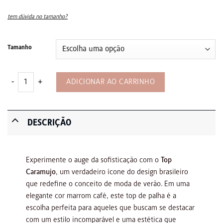
preço
preço
original
atual
era:
é:
tem dúvida no tamanho?
R$641,52.
R$577,37.
Tamanho
Top Caramujo – Argila quantidade
ADICIONAR AO CARRINHO
DESCRIÇÃO
Experimente o auge da sofisticação com o
Top
Caramujo
, um verdadeiro ícone do design brasileiro
que redefine o conceito de moda de verão. Em uma
elegante cor marrom café, este top de palha é a
escolha perfeita para aqueles que buscam se destacar
com um estilo incomparável e uma estética que