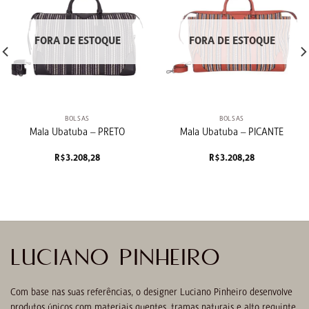
FORA DE ESTOQUE
FORA DE ESTOQUE
BOLSAS
BOLSAS
Mala Ubatuba – PRETO
Mala Ubatuba – PICANTE
R$
3.208,28
R$
3.208,28
LUCIANO PINHEIRO
Com base nas suas referências, o designer Luciano Pinheiro desenvolve
produtos únicos com materiais quentes, tramas naturais e alto requinte