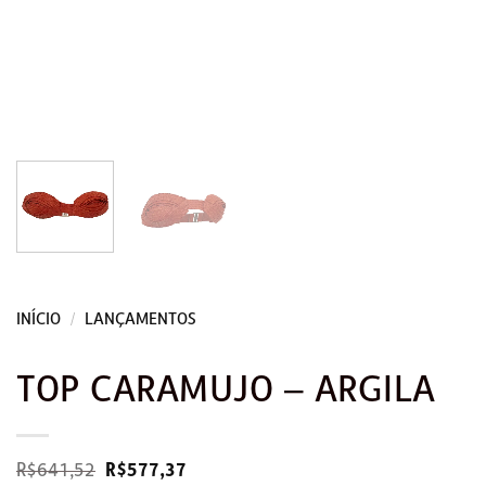
INÍCIO
/
LANÇAMENTOS
TOP CARAMUJO – ARGILA
O
O
R$
641,52
R$
577,37