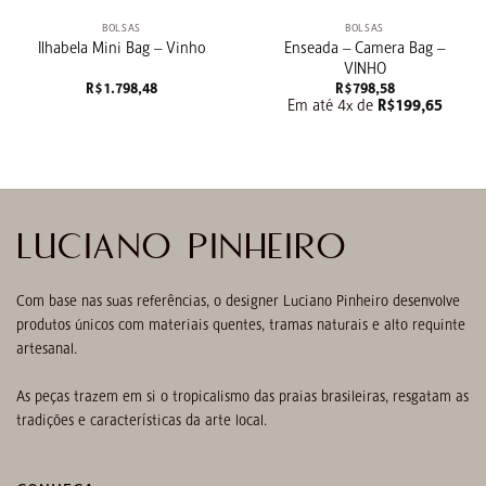
BOLSAS
BOLSAS
Enseada – Camera Bag –
Ilhabela Mini Bag – Vinho
VINHO
R$
1.798,48
R$
798,58
Em até 4x de
R$
199,65
LUCIANO PINHEIRO
Com base nas suas referências, o designer Luciano Pinheiro desenvolve
produtos únicos com materiais quentes, tramas naturais e alto requinte
artesanal.
As peças trazem em si o tropicalismo das praias brasileiras, resgatam as
tradições e características da arte local.