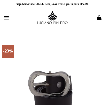
Skip
Seja bem-vinde! Até 4x sem juros.
Frete grátis para SP e RJ.
to
content
-23%