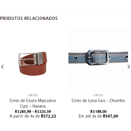
PRODUTOS RELACIONADOS
CINTOS
CINTOS
Cinto de Couro Masculino
Cinto de Lona Cais – Chumbo
Cipó – Havana
Faixa
R$
285,99
–
R$
325,59
R$
188,00
de
A partir de 4x de
R$
72,22
Em até 4x de
R$
47,00
preço:
R$285,99
.
através
R$325,59