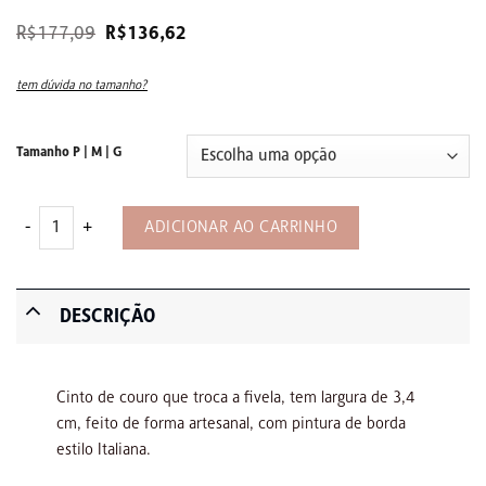
O
O
R$
177,09
R$
136,62
preço
preço
original
atual
era:
é:
tem dúvida no tamanho?
R$177,09.
R$136,62.
Tamanho P | M | G
Cinto de Couro Feminino Cipó - Preto quantidade
ADICIONAR AO CARRINHO
DESCRIÇÃO
Cinto de couro que troca a fivela, tem largura de 3,4
cm, feito de forma artesanal, com pintura de borda
estilo Italiana.