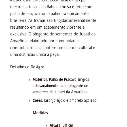
Meticulosamente confeccionada à mão por
mestres artesãos da Bahia, a bolsa é feita com
palha de Piaçava, uma palmeira tipicamente
brasileira. As tramas são tingidas artesanalmente,
resultando em um acabamento vibrante e
exclusivo. O pingente de sementes de Jupati da
Amazônia, elaborado por comunidades
ribeirinhas locais, confere um charme cultural e
uma distinção única à peça.
Detalhes e Design
:
Material
: Palha de Piaçava tingida
artesanalmente, com pingente de
sementes de Jupati da Amazônia
Cores
: laranja tijolo e amarelo açafrão
Medidas
Altura
: 30 cm