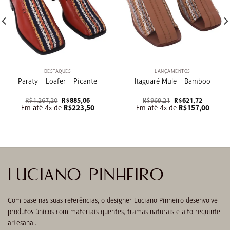
DESTAQUES
LANÇAMENTOS
Paraty – Loafer – Picante
Itaguaré Mule – Bamboo
O
O
O
O
R$
1.267,20
R$
885,06
R$
969,21
R$
621,72
preço
preço
preço
preço
Em até 4x de
R$
223,50
Em até 4x de
R$
157,00
original
atual
original
atual
era:
é:
era:
é:
R$1.267,20.
R$885,06.
R$969,21.
R$621,72
LUCIANO PINHEIRO
Com base nas suas referências, o designer Luciano Pinheiro desenvolve
produtos únicos com materiais quentes, tramas naturais e alto requinte
artesanal.