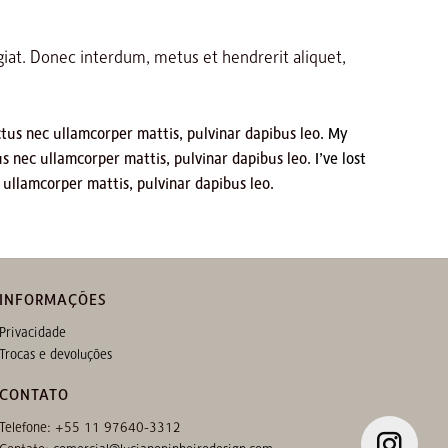
giat. Donec interdum, metus et hendrerit aliquet,
uctus nec ullamcorper mattis, pulvinar dapibus leo.
My
tus nec ullamcorper mattis, pulvinar dapibus leo.
I’ve lost
c ullamcorper mattis, pulvinar dapibus leo.
INFORMAÇÕES
Privacidade
Trocas e devoluções
CONTATO
Telefone: +55 11 97640-3312