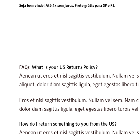
Skip
Seja bem-vinde! Até 4x sem juros.
Frete grátis para SP e RJ.
to
content
HOME
SHOP
MARCA
CONTATO
FAQs
What is your US Returns Policy?
Aenean ut eros et nisl sagittis vestibulum. Nullam ve
aliquet, dolor diam sagittis ligula, eget egestas libero t
Eros et nisl sagittis vestibulum. Nullam vel sem. Nam
dolor diam sagittis ligula, eget egestas libero turpis vel
How do I return something to you from the US?
Aenean ut eros et nisl sagittis vestibulum. Nullam ve