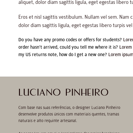
aliquet, dolor diam sagittis ligula, eget egestas libero t
Eros et nisl sagittis vestibulum. Nullam vel sem. Nam
dolor diam sagittis ligula, eget egestas libero turpis vel
Do you have any promo codes or offers for students?
Lorem
order hasn’t arrived, could you tell me where it is?
Lorem i
my US returns note, how do I get a new one?
Lorem ipsum d
LUCIANO PINHEIRO
Com base nas suas referências, o designer Luciano Pinheiro
desenvolve produtos únicos com materiais quentes, tramas
naturais e alto requinte artesanal.