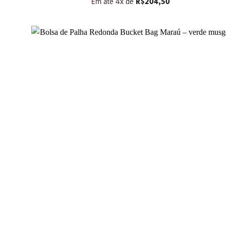
Em até 4x de
R$
204,50
+