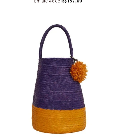
Em até 4x de
R$
157,00
+