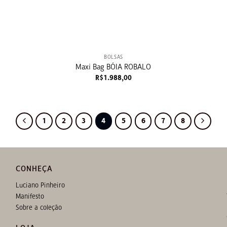
+
BOLSAS
Maxi Bag BÓIA ROBALO
R$
1.988,00
1
2
3
4
5
6
7
8
CONHEÇA
Luciano Pinheiro
Manifesto
Sobre a coleção