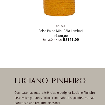
+
BOLSAS
Bolsa Palha Mini Bóia Lambari
R$
588,00
Em até 4x de
R$
147,00
LUCIANO PINHEIRO
Com base nas suas referências, o designer Luciano Pinheiro
desenvolve produtos únicos com materiais quentes, tramas
naturais e alto requinte artesanal.