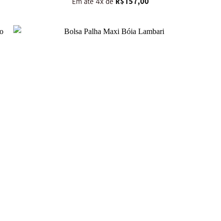
Em até 4x de
R$
157,00
+