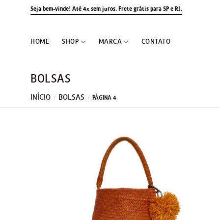
Skip
Seja bem-vinde! Até 4x sem juros.
Frete grátis para SP e RJ.
to
content
HOME
SHOP
MARCA
CONTATO
BOLSAS
INÍCIO
BOLSAS
/
/
PÁGINA 4